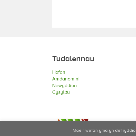
Tudalennau
Hafan
Amdanom ni
Newyddion
Cysylltu
Mae'r wefan yma yn defnyddio 