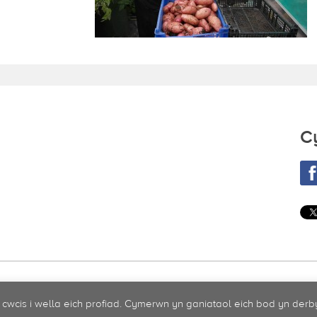
C
cwcis i wella eich profiad. Cymerwn yn ganiataol eich bod yn derb