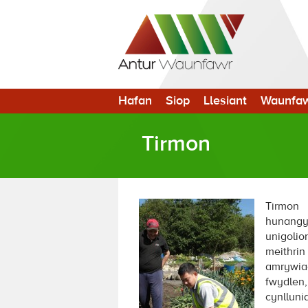
Hafan
Siop
Llesiant
Waunfa
Tirmon
Tirmon
hunangy
unigoli
meithri
amrywiae
fwydlen,
cynllunia