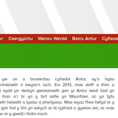
wr
Caergylchu
Warws Werdd
Beics Antur
Cyfleo
 yw un o brosiectau cyfredol Antur, sy’n hybu
nhaliaeth a bwyta’n iach. Ers 2013, mae staff a thîm o
on sydd yn derbyn gwasanaeth gan yr Antur wedi bod yn
n rhan o’r tir yn y brif safle yn Waunfawr, ac yn tyfu
th helaeth o lysiau a pherlysiau. Mae wyau ffres hefyd ar y
 gan fod y tîm yn edrych ar ôl nythaid o gywion ieir, ac mae
u ar y gweill i fridio moch.