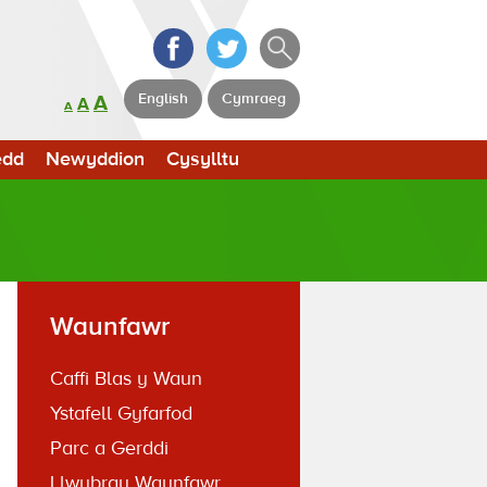
English
Cymraeg
A
A
A
edd
Newyddion
Cysylltu
Waunfawr
Caffi Blas y Waun
Ystafell Gyfarfod
Parc a Gerddi
Llwybrau Waunfawr