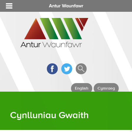
Antur Waunfawr
English
Cymraeg
Cynlluniau Gwaith