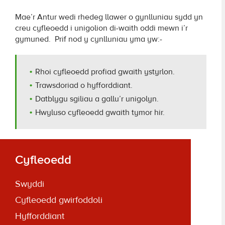
Mae’r Antur wedi rhedeg llawer o gynlluniau sydd yn
creu cyfleoedd i unigolion di-waith oddi mewn i’r
gymuned. Prif nod y cynlluniau yma yw:-
Rhoi cyfleoedd profiad gwaith ystyrlon.
Trawsdoriad o hyfforddiant.
Datblygu sgiliau a gallu’r unigolyn.
Hwyluso cyfleoedd gwaith tymor hir.
Cyfleoedd
Swyddi
Cyfleoedd gwirfoddoli
Hyfforddiant