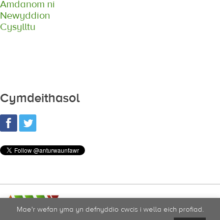
Amdanom ni
Newyddion
Cysylltu
Cymdeithasol
Mae'r wefan yma yn defnyddio cwcis i wella eich profiad.