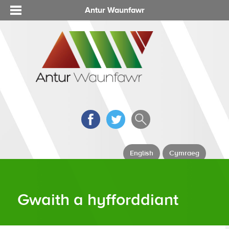
Antur Waunfawr
English
Cymraeg
Gwaith a hyfforddiant