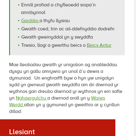
Ennill profiad a chyfleoedd siopa’n
annibynnol
Garddio
a thyfu llysiau
Gwaith coed, trin ac ail-ddefnyddio dodrefn
Gwaith gweinyddol yn y swyddfa
Trwsio, llogi a gwerthu beics o
Beics Antur
Mae lleoliadau gwaith yr unigolion ag anableddau
dysgu yn gallu amrywio yn unol â’u dewis a
dymuniad. Un enghraifft byw o hyn yw unigolyn
sydd yn gwneud gwaith swyddfa am dri diwrnod yr
wythnos gan dreulio diwrnod yr wythnos yn ein safle
yn
Nghaergylchu
a diwrnod arall yn y
Warws
Werdd
allan yn y gymuned yn gweithio ar y cynllun
dillad.
Llesiant