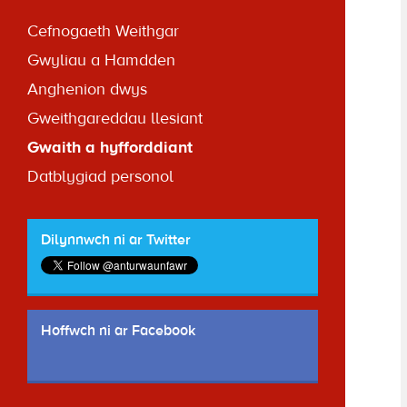
Cefnogaeth Weithgar
Gwyliau a Hamdden
Anghenion dwys
Gweithgareddau llesiant
Gwaith a hyfforddiant
Datblygiad personol
Dilynnwch ni ar Twitter
Hoffwch ni ar Facebook