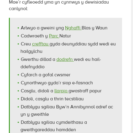
Mae’r cyfleoedd yma yn cynnwys y dewisiadau
canlynol:
Arlwyo a gweini yng
Nghaffi
Blas y Waun
Cadwraeth y
Parc
Natur
Creu
crefftau
gyda deunyddiau sydd wedi eu
hailgylchu
Gwerthu dillad a
dodrefn
wedi eu hail-
ddefnyddio
Cyfarch a gofal cwsmer
Cynorthwyo gyda’r siop e-fasnach
Casglu, didoli a
llarpio
gwastraff papur
Didoli, casglu a thrin tecstiliau
Datblygu sgiliau Byw’n Annibynnol adref ac
yn y gweithle
Datblygu sgiliau cymdeithasu a
gweithgareddau hamdden