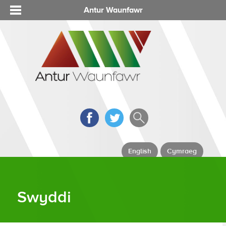
Antur Waunfawr
English
Cymraeg
Swyddi