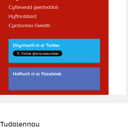
Cyfleoedd gwirfoddoli
Hyfforddiant
Cynlluniau Gwaith
Dilynnwch ni ar Twitter
Hoffwch ni ar Facebook
Tudalennau