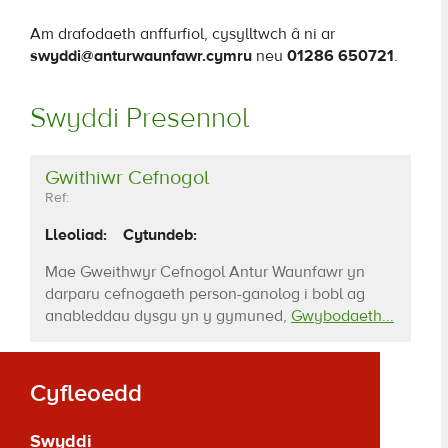
Am drafodaeth anffurfiol,
cysylltwch â ni ar
swyddi@anturwaunfawr.cymru
neu
01286 650721
.
Swyddi Presennol
Gwithiwr Cefnogol
Ref:
Lleoliad:
Cytundeb:
Mae Gweithwyr Cefnogol Antur Waunfawr yn
darparu cefnogaeth person-ganolog i bobl ag
anableddau dysgu yn y gymuned,
Gwybodaeth...
Cyfleoedd
Swyddi