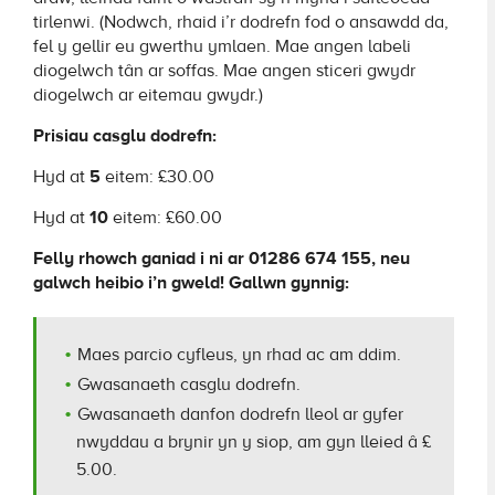
tirlenwi. (Nodwch, rhaid i’r dodrefn fod o ansawdd da,
fel y gellir eu gwerthu ymlaen. Mae angen labeli
diogelwch tân ar soffas. Mae angen sticeri gwydr
diogelwch ar eitemau gwydr.)
Prisiau casglu dodrefn:
Hyd at
5
eitem: £30.00
Hyd at
10
eitem: £60.00
Felly rhowch ganiad i ni ar 01286 674 155, neu
galwch heibio i’n gweld! Gallwn gynnig:
Maes parcio cyfleus, yn rhad ac am ddim.
Gwasanaeth casglu dodrefn.
Gwasanaeth danfon dodrefn lleol ar gyfer
nwyddau a brynir yn y siop, am gyn lleied â £
5.00.