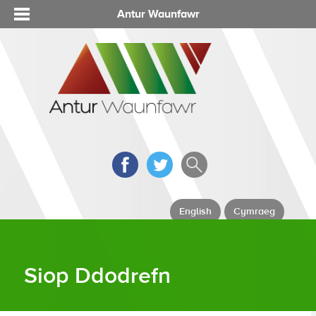
Antur Waunfawr
English
Cymraeg
Siop Ddodrefn