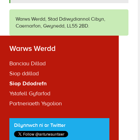
Warws Werdd, Stad Ddiwydiannol Cibyn,
Caernarfon, Gwynedd, LL55 2BD.
Warws Werdd
Banciau Dillad
Siop ddillad
Siop Ddodrefn
Ystafell Gyfarfod
Partneriaeth Ysgolion
Dilynnwch ni ar Twitter