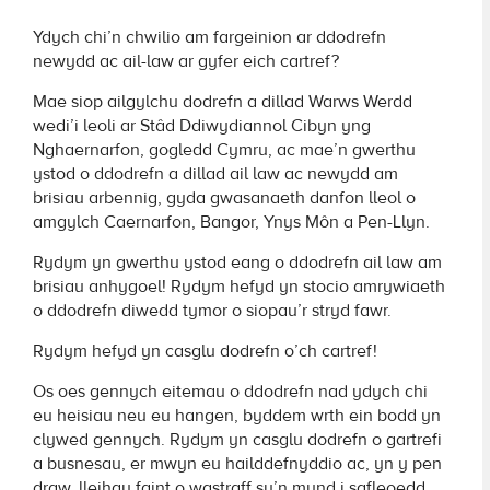
Ydych chi’n chwilio am fargeinion ar ddodrefn
newydd ac ail-law ar gyfer eich cartref?
Mae siop ailgylchu dodrefn a dillad Warws Werdd
wedi’i leoli ar Stâd Ddiwydiannol Cibyn yng
Nghaernarfon, gogledd Cymru, ac mae’n gwerthu
ystod o ddodrefn a dillad ail law ac newydd am
brisiau arbennig, gyda gwasanaeth danfon lleol o
amgylch Caernarfon, Bangor, Ynys Môn a Pen-Llyn.
Rydym yn gwerthu ystod eang o ddodrefn ail law am
brisiau anhygoel! Rydym hefyd yn stocio amrywiaeth
o ddodrefn diwedd tymor o siopau’r stryd fawr.
Rydym hefyd yn casglu dodrefn o’ch cartref!
Os oes gennych eitemau o ddodrefn nad ydych chi
eu heisiau neu eu hangen, byddem wrth ein bodd yn
clywed gennych. Rydym yn casglu dodrefn o gartrefi
a busnesau, er mwyn eu hailddefnyddio ac, yn y pen
draw, lleihau faint o wastraff sy’n mynd i safleoedd